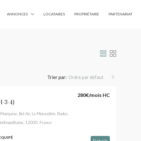
ANNONCES
LOCATAIRES
PROPRIÉTAIRE
PARTENARIAT
Trier par:
Ordre par défaut
280€
/mois HC
H-3-4)
 Marquise, Bel Air, Le Monastère, Rodez,
métropolitaine, 12000, France
EQUIPÉ