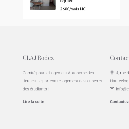
EQUIPÉ
260€/mois HC
CLAJ Rodez
Contac
Comité pour le Logement Autonome des
4, rue 
Jeunes. Le partenaire logement des jeunes et
Hautecloq
des étudiants !
info@cl
Lire la suite
Contactez