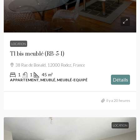
395€
/mois HC
LOCATION
T1 bis meublé (RB-5-1)
38 Rue de Bonald, 12000 Rodez, France
1
1
45
m²
Détails
APPARTEMENT, MEUBLÉ, MEUBLÉ-EQUIPÉ
il y a 20 heures
LOCATION