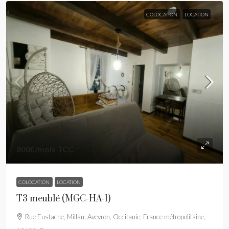
COLOCATION
LOCATION
800€
/mois TCC
COLOCATION
LOCATION
T3 meublé (MGC-HA-1)
Rue Eustache, Millau, Aveyron, Occitanie, France métropolitaine,