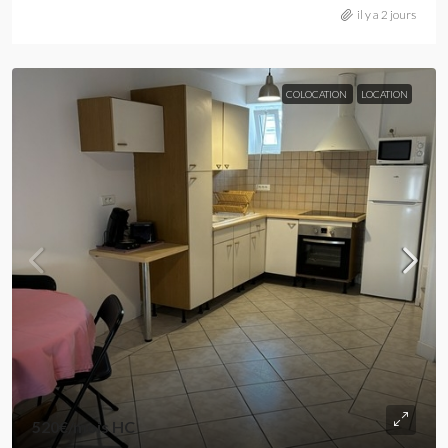
il y a 2 jours
COLOCATION
LOCATION
520€
/mois HC