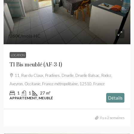
260€
/mois HC
LOCATION
T1 Bis meublé (AF-3-1)
11, Rue du Claux, Pradines, Druelle, Druelle Balsac, Rodez,
Aveyron, Occitanie, France métropolitaine, 12510, France
1
1
27
m²
Détails
APPARTEMENT, MEUBLÉ
il y a 2 semaines