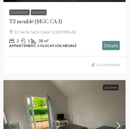
COLOCATION
LOCATION
T3 meublé (MGC-CA-1)
12 rue du Sacré Coeur 12100 MILLAU
2
1
38
m²
Détails
APPARTEMENT, COLOCATION, MEUBLÉ
il y a 2 semaines
LOCATION