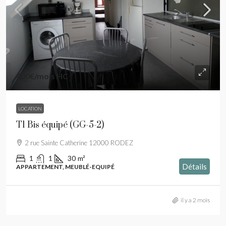
400€
/mois HC
LOCATION
T1 Bis équipé (GG-5-2)
2 rue Sainte Catherine 12000 RODEZ
1
1
30
m²
Détails
APPARTEMENT, MEUBLÉ-EQUIPÉ
il y a 2 mois