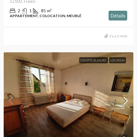
12100, France
2
1
85
m²
Détails
APPARTEMENT, COLOCATION, MEUBLÉ
il y a 2 mois
COURTS SÉJOURS
LOCATION