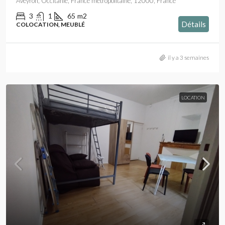
Aveyron, Occitanie, France métropolitaine, 12000, France
3
1
65
m2
Détails
COLOCATION, MEUBLÉ
il y a 3 semaines
LOCATION