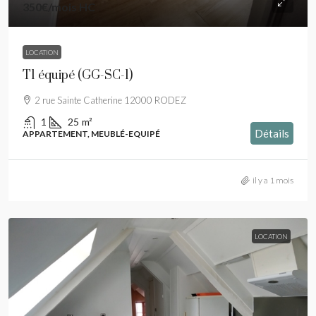
350€
/mois HC
LOCATION
T1 équipé (GG-SC-1)
2 rue Sainte Catherine 12000 RODEZ
1
25
m²
Détails
APPARTEMENT, MEUBLÉ-EQUIPÉ
il y a 1 mois
LOCATION