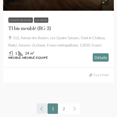
300€
/mois HC
COURTS SÉJOURS
LOCATION
T1 bis meublé (RG-3)
152, Avenue des Rosiers, Les Quatre Saisons, Onet-le-Château,
Rodez, Aveyron, Occitanie, France métropolitaine, 12850, France
1
24
m²
Détails
MEUBLÉ, MEUBLÉ-EQUIPÉ
il y a 3 mois
1
2