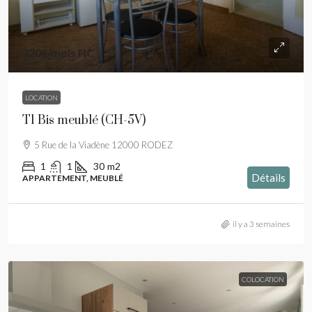
320€
/mois HC
LOCATION
T1 Bis meublé (CH-5V)
5 Rue de la Viadène 12000 RODEZ
1
1
30
m2
Détails
APPARTEMENT, MEUBLÉ
il y a 3 semaines
COLOCATION