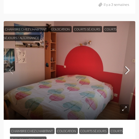
il y a 3 semaines
CHAMBRE CHEZ L'HABITANT
COLOCATION
COURTS SÉJOURS
COURTS
SÉJOURS / ALTERNANCE
CHAMBRE CHEZ L'HABITANT
COLOCATION
COURTS SÉJOURS
COURTS