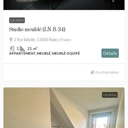
355€
/mois HC
LOCATION
Studio meublé (LN-B-34)
2 Rue Béteille, 12000 Rodez, France
1
21
m²
Détails
APPARTEMENT, MEUBLÉ, MEUBLÉ-EQUIPÉ
il y a 3 semaines
LOCATION