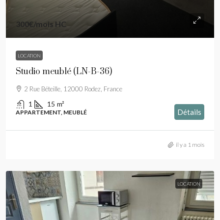
300€
/mois HC
LOCATION
Studio meublé (LN-B-36)
2 Rue Béteille, 12000 Rodez, France
1
15
m²
Détails
APPARTEMENT, MEUBLÉ
il y a 1 mois
LOCATION