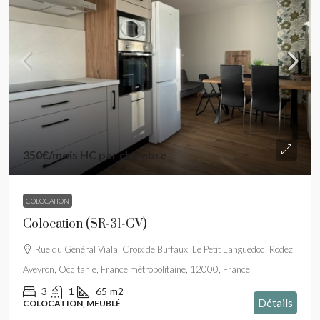
350€
/mois HC par chambre
COLOCATION
Colocation (SR-31-GV)
Rue du Général Viala, Croix de Buffaux, Le Petit Languedoc, Rodez,
Aveyron, Occitanie, France métropolitaine, 12000, France
3
1
65
m2
Détails
COLOCATION, MEUBLÉ