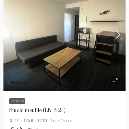
355€
/mois HC
LOCATION
Studio meublé (LN-B-24)
2 Rue Béteille, 12000 Rodez, France