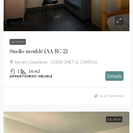
300€
/mois HC
LOCATION
Studio meublé (AA-RC-2)
Rue des Coquelicots - 12850 ONET LE CHATEAU
1
16
m2
Détails
APPARTEMENT, MEUBLÉ
il y a 3 semaines
LOCATION