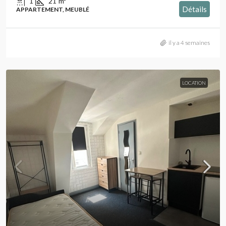
1
21
m²
Détails
APPARTEMENT, MEUBLÉ
il y a 4 semaines
LOCATION