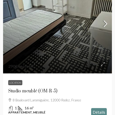
290€
/mois HC
LOCATION
Studio meublé (OM-R-5)
8 Boulevard Laromiguière, 12000 Rodez, France
1
16
m²
Détails
APPARTEMENT, MEUBLÉ