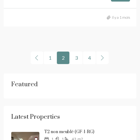
il y a 1 mois
1
2
3
4
Featured
Latest Properties
T2 non meublé (GF-1-RG)
1
1
43
m2